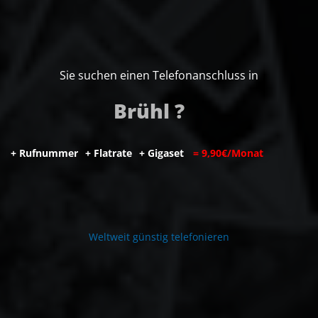
Sie suchen einen Telefonanschluss in
Brühl ?
+
R
u
f
n
u
m
m
e
r
+
F
l
a
t
r
a
t
e
+
G
i
g
a
s
e
t
=
9
,
9
0
€
/
M
o
n
a
t
W
e
l
t
w
e
i
t
g
ü
n
s
t
i
g
t
e
l
e
f
o
n
i
e
r
e
n